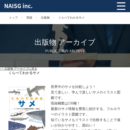
トップ
実績
出版物
くらべてわかるサメ
出版物 アーカイブ
PUBLICATION ARCHIVE
<< 出版物 アーカイブに戻る
くらべてわかるサメ
世界中のサメを比較しよう！
見て楽しい、学んで楽しいサメのイラスト図
鑑です。
収録種数は150種！
最新のサメ情報を豊富に紹介する、フルカラ
ーのイラスト図鑑です。
似ているサメもイラストで比較することで違
いが分かりやすく、面白い！