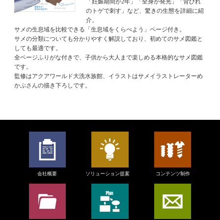
「妊娠期間が2年」「全身が発光」「背びれ
のトゲで刺す」など、驚きの生態を詳細に紹
介。
サメの生息域を比較できる「生息域をくらべよう」ページ付き。
サメの分類についても分かりやすく解説しており、初めてのサメ図鑑と
しても最適です。
全ページふりがな付きで、子供から大人まで楽しめる本格的なサメ図鑑
です。
監修はアクアワールド大洗水族館、イラストはサメイラストレーターめ
かぶさんの描き下ろしです。
会社概要
ソリューション提案
コンテンツ制作