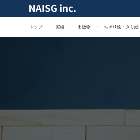
トップ
実績
出版物
ちぎり絵・きり絵・