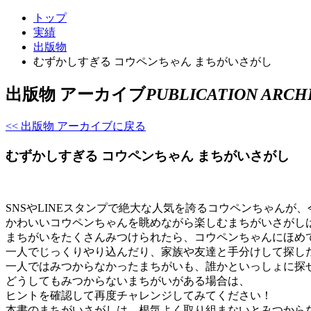
トップ
実績
出版物
むずかしすぎる コウペンちゃん まちがいさがし
出版物 アーカイブ
PUBLICATION ARCH
<< 出版物 アーカイブに戻る
むずかしすぎる コウペンちゃん まちがいさがし
SNSやLINEスタンプで絶大な人気を誇るコウペンちゃん
かわいいコウペンちゃんを眺めながら楽しむまちがいさがし
まちがいをたくさんみつけられたら、コウペンちゃんにほめても
一人でじっくりやり込んだり、家族や友達と手分けして探し
一人ではみつからなかったまちがいも、誰かといっしょに探
どうしてもみつからないまちがいがある場合は、
ヒントを確認して再度チャレンジしてみてください！
本書のまちがいさがしは、根気よく取り組まないとみつから