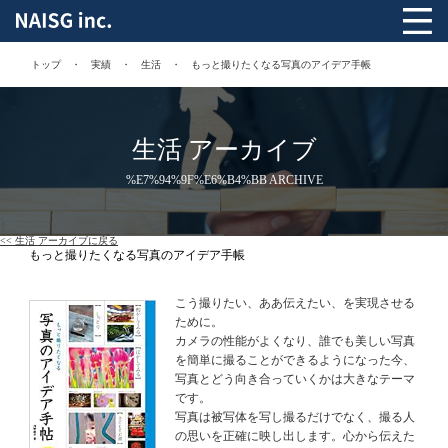
トップ
実績
生活
もっと撮りたくなる写真のアイデア手帳
生活 アーカイブ
%E7%94%9F%E6%B4%BB ARCHIVE
<< 生活 アーカイブに戻る
もっと撮りたくなる写真のアイデア手帳
こう撮りたい、ああ伝えたい、を実現させる
ために。
カメラの性能がよくなり、誰でも美しい写真
を簡単に撮ることができるようになった今、
写真とどう向き合っていくかは大きなテーマ
です。
写真は被写体を写し撮るだけでなく、撮る人
の思いを正確に映し出します。心から伝えた