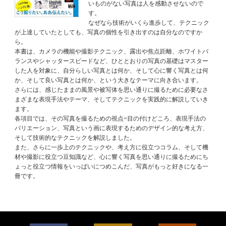
いものがない写真は人を感動させないので
す。
なぜなら技術がいくら進歩して、テクニック
が上達していたとしても、写真の個性を引き出すのは自分なのですか
ら。
本書は、カメラの機能や撮影テクニック、露出や焦点距離、ホワイトバ
ランスやシャッタースピードなど、ひととおりの写真の基礎はマスター
した人を対象に、自分らしい写真とは何か、そして心に響く写真とは何
か、そして良い写真とは何か、という大きなテーマに向き合います。
さらには、感じたままの風景や被写体を思い通りに撮るために必要なさ
まざまな表現手法やテーマ、そしてテクニックを実践的に解説していき
ます。
各項目では、その写真を撮るための視点=目の付けどころ、表現手法の
バリエーション、写真という画に表現するためのデザイン的な考え方、
そして技術的なテクニックを解説しました。
また、さらに一歩上のテクニックや、考え方に役立つコラム、そして機
材や撮影に役立つ豆知識など、心に響く写真を思い通りに撮るためにち
ょっと役立つ情報をいっぱいにつめこんだ、写真がもっと好きになる一
冊です。