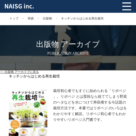
トップ
実績
出版物
キッチンからはじめる再生栽培
出版物 アーカイブ
PUBLICATION ARCHIVE
<< 出版物 アーカイブに戻る
キッチンからはじめる再生栽培
栽培初心者でもすぐに始められる「リボベジ
」。リボベジ とは普段なら捨ててしまう野菜
のヘタなどを水につけて再収穫する今話題の
栽培方法です。本書ではリボベジ のいろはを
わかりやすく解説。リボベジ初心者でもわか
りやすいリボベジ入門書です。