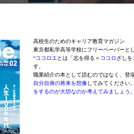
高校生のためのキャリア教育マガジン
東京都私学高等学校にフリーペーパーと
“
ココロエ
とは
「志を得る＝
ココロ
ざしを
す。
職業紹介の本として読むのではなく、
登
自分自身の将来を想像
してみてください
をするのが大切なのか考えてみましょう