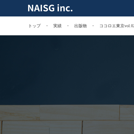
トップ
実績
出版物
ココロエ東京vol.0