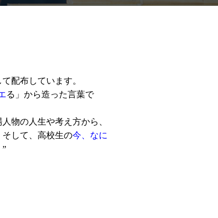
して配布しています。
エ
る」から造った言葉で
場人物の人生や考え方から、
。
そして、高校生の
今、なに
。
”