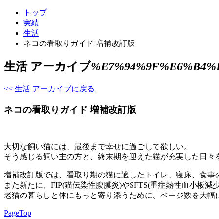
トップ
実績
生活
ネコの看取りガイド 増補改訂版
生活 アーカイブ
%E7%94%9F%E6%B4%
<< 生活 アーカイブに戻る
ネコの看取りガイド 増補改訂版
大切な飼い猫には、最後まで幸せに過ごして欲しい。
そう感じる飼い主の方と、終末期を迎えた猫が充実した日々
増補改訂版では、看取り期の猫に適したトイレ、寝床、食事
また新たに、FIP(猫伝染性腹膜炎)やSFTS(重症熱性血
老猫の暮らしと体にもっと寄り添うために、ページ数を大幅に増
PageTop