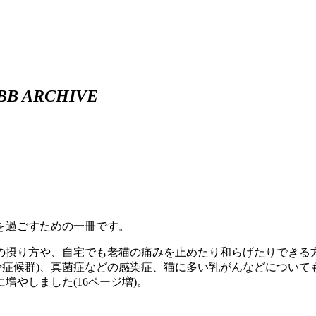
BB ARCHIVE
を過ごすための一冊です。
の摂り方や、自宅でも老猫の痛みを止めたり和らげたりできる
小板減少症候群)、真菌症などの感染症、猫に多い乳がんなどについ
やしました(16ページ増)。