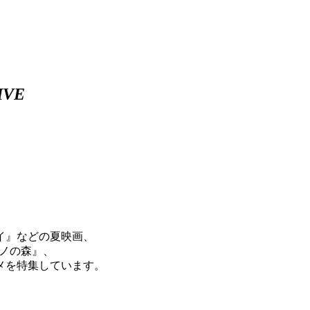
IVE
イ』などの夏映画、
アノの森』、
メを特集しています。