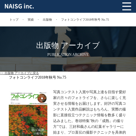
トップ
実績
出版物
フォトコンライフ2018年秋号 No.75
出版物 アーカイブ
PUBLICATION ARCHIVE
<< 出版物 アーカイブに戻る
フォトコンライフ2018年秋号 No.75
写真コンテスト入賞や写真上達を目指す愛好
家の方々のフォトライフを、さらに楽しく充
実させる情報をお届けします。好評の写真コ
ンテスト入賞作品解説はもちろん、実際の撮
影に直接役立つテクニック情報を数多く盛り
込みました。巻頭特集“秋の「成熟」の撮り
方”では、三好和義さんの紅葉ギャラリーに
始まり、プロ直伝の撮影テクニックを具体的