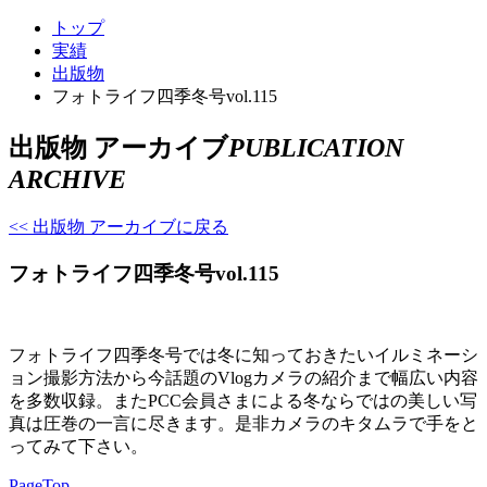
トップ
実績
出版物
フォトライフ四季冬号vol.115
出版物 アーカイブ
PUBLICATION
ARCHIVE
<< 出版物 アーカイブに戻る
フォトライフ四季冬号vol.115
フォトライフ四季冬号では冬に知っておきたいイルミネーシ
ョン撮影方法から今話題のVlogカメラの紹介まで幅広い内容
を多数収録。またPCC会員さまによる冬ならではの美しい写
真は圧巻の一言に尽きます。是非カメラのキタムラで手をと
ってみて下さい。
PageTop