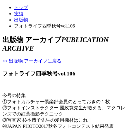
トップ
実績
出版物
フォトライフ四季秋号vol.106
出版物 アーカイブ
PUBLICATION
ARCHIVE
<< 出版物 アーカイブに戻る
フォトライフ四季秋号vol.106
今号の特集
①フォトカルチャー倶楽部会員のとっておきの１枚
②フォトインストラクター 國政寛先生が教える、マクロレ
ンズでの紅葉撮影テクニック
③写真家 杉本恭子先生の愛用機材はこれ！
④JAPAN PHOTO2017秋冬フォトコンテスト結果発表