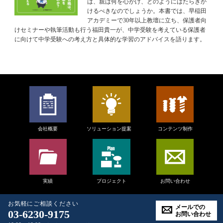
は、親は何を心がけ、どのようにはたらきか
けるべきなのでしょうか。本書では、早稲田
アカデミーで30年以上教壇に立ち、保護者向
けセミナーや執筆活動も行う福田貴一が、中学受験を考えている保護者
に向けて中学受験への考え方と具体的な学習のアドバイスを語ります。
会社概要
ソリューション提案
コンテンツ制作
実績
プロジェクト
お問い合わせ
お気軽にご相談ください
メールでの
03-6230-9175
お問い合わせ
Copyright
NAISG inc.
All rights reserved.