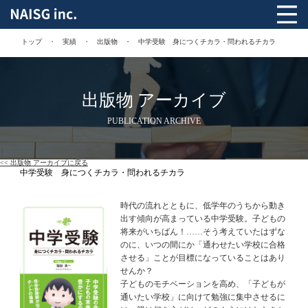
トップ
実績
出版物
中学受験 身につくチカラ・問われるチカラ
出版物 アーカイブ
PUBLICATION ARCHIVE
<< 出版物 アーカイブに戻る
中学受験 身につくチカラ・問われるチカラ
時代の流れとともに、低学年のうちから動き
出す傾向が高まっている中学受験。子どもの
将来がいちばん！……そう考えていたはずな
のに、いつの間にか「通わせたい学校に合格
させる」ことが目標になっていることはあり
せんか？
子どものモチベーションを高め、「子どもが
通いたい学校」に向けて勉強に集中させるに