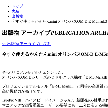
トップ
実績
出版物
今すぐ使えるかんたんmini オリンパスOM-D E-M5mark3
出版物 アーカイブ
PUBLICATION ARCH
<< 出版物 アーカイブに戻る
今すぐ使えるかんたんmini オリンパスOM-D E-M5m
4年ぶりにフルモデルチェンジした、
オリンパスOM-Dシリーズのミドルクラス機種「E-M5 MarkII
プロフェッショナルモデル「E-M1 MarkII」と同等の高画
高い機動力が売りです。
TruePic VIII、ハイスピードイメージャAF、新開発の5軸手
マニアックな画質重視ユーザーの要望にも十二分に応える機能を装備