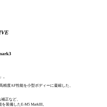
IVE
ark3
I」。
質と高精度AF性能を小型ボディーに凝縮した、
ぶれ補正など、
したE-M5 MarkIII。