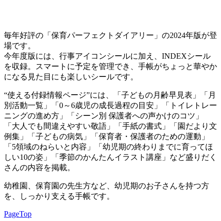
毎年好評の「保育パーフェクトダイアリー」の2024年版が登
場です。
今年度版には、行事アイコンシールに加え、INDEXシール
を収録。スマートに予定を管理でき、手帳がちょっと華やか
になる見た目にも楽しいシールです。
“使える付録情報ページ”には、「子どもの月齢早見表」「月
別活動一覧」「0～6歳児の成長過程の目安」「トイレトレー
ニングの進め方」「シーン別 保護者への声かけのコツ」
「大人でも間違えやすい敬語」「手紙の書式」「園だより文
例集」「子どもの病気」「保育者・保護者のための運動」
「5領域のねらいと内容」「幼児期の終わりまでに育ってほ
しい10の姿」「季節のかんたんイラスト講座」など盛りだく
さんの内容を掲載。
幼稚園、保育園の先生方など、幼児期のお子さんを持つ方
を、しっかり支える手帳です。
PageTop