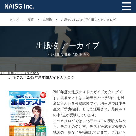
トップ
実績
出版物
北辰テスト2019年度年間ガイドカタログ
出版物 アーカイブ
PUBLICATION ARCHIVE
<< 出版物 アーカイブに戻る
北辰テスト2019年度年間ガイドカタログ
2019年度の北辰テストのガイドカタログで
す。北辰テストは、埼玉県の中学3年生を対
象に行われる模擬試験です。埼玉県では中学
生の「学力指針」として活用され、県内92％
の中3生が受験しています。
このカタログでは、北辰テストの受験方法か
ら、テストの受け方、テスト実施予定会場の
地図の一覧などを掲載しています。これから