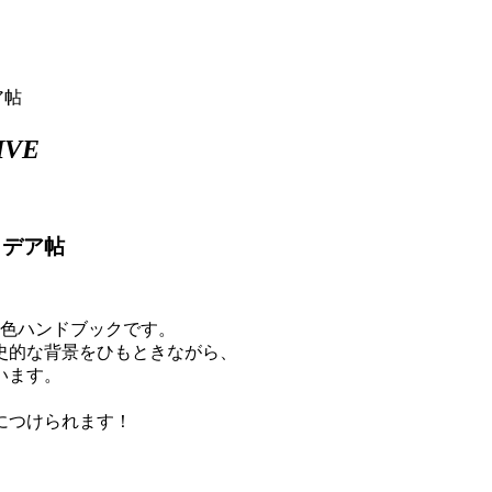
ア帖
IVE
イデア帖
配色ハンドブックです。
史的な背景をひもときながら、
います。
につけられます！