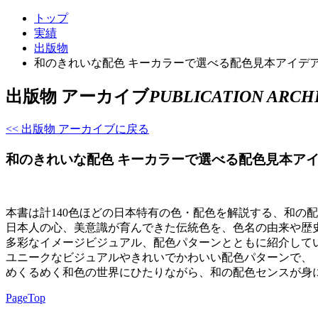
トップ
実績
出版物
和のきれいな配色 キーカラーで選べる配色見本アイデ
出版物 アーカイブ
PUBLICATION ARCH
<< 出版物 アーカイブに戻る
和のきれいな配色 キーカラーで選べる配色見本ア
本書は計140色ほどの日本特有の色・配色を解説する、和の
日本人の心、美意識が育んできた伝統色を、色名の由来や歴
多彩なイメージビジュアル、配色パターンとともに紹介して
ユニークなビジュアルやきれいでかわいい配色パターンで、
めくるめく和色の世界にひたりながら、和の配色センスが身
PageTop