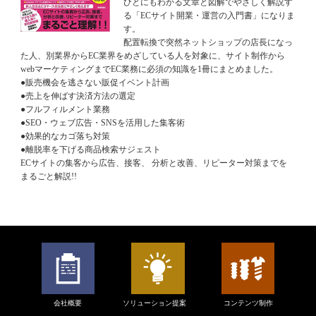
ひとにもわかる文章と図解でやさしく解説す
る「ECサイト開業・運営の入門書」になりま
す。
配置転換で突然ネットショップの店長になっ
た人、別業界からEC業界をめざしている人を対象に、サイト制作から
webマーケティングまでEC業務に必須の知識を1冊にまとめました。
●販売機会を逃さない販促イベント計画
●売上を伸ばす決済方法の選定
●フルフィルメント業務
●SEO・ウェブ広告・SNSを活用した集客術
●効果的なカゴ落ち対策
●離脱率を下げる商品検索サジェスト
ECサイトの集客から広告、接客、 分析と改善、リピーター対策までを
まるごと解説!!
会社概要
ソリューション提案
コンテンツ制作