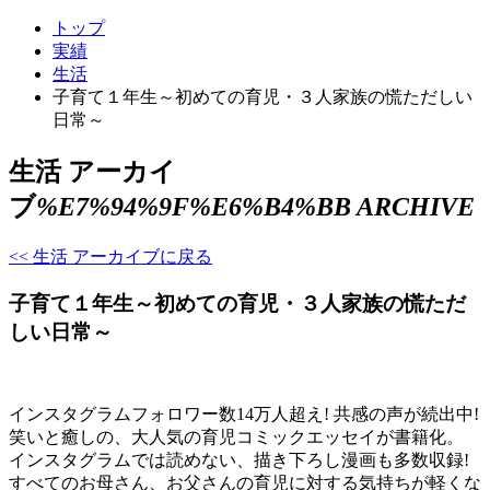
トップ
実績
生活
子育て１年生～初めての育児・３人家族の慌ただしい
日常～
生活 アーカイ
ブ
%E7%94%9F%E6%B4%BB ARCHIVE
<< 生活 アーカイブに戻る
子育て１年生～初めての育児・３人家族の慌ただ
しい日常～
インスタグラムフォロワー数14万人超え! 共感の声が続出中!
笑いと癒しの、大人気の育児コミックエッセイが書籍化。
インスタグラムでは読めない、描き下ろし漫画も多数収録!
すべてのお母さん、お父さんの育児に対する気持ちが軽くな