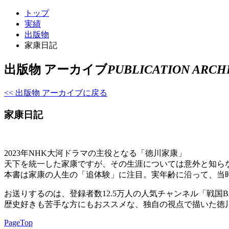
トップ
実績
出版物
家康日記
出版物 アーカイブ
PUBLICATION ARCH
<< 出版物 アーカイブに戻る
家康日記
2023年NHK大河ドラマの主役となる「徳川家康」
天下を統一した家康ですが、その生涯については意外と知ら
本書は家康の人生の「追体験」に注目。実年齢に沿って、当
お送りするのは、登録者数12.5万人の人気チャンネル「戦国BA
歴史好きも苦手な方にもおススメな、独自の視点で描いた徳
PageTop