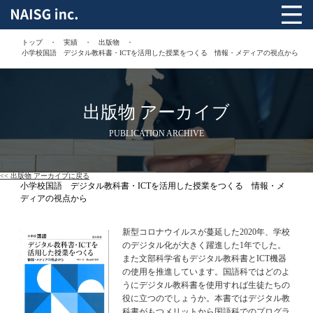
トップ
実績
出版物
小学校国語 デジタル教科書・ICTを活用した授業をつくる 情報・メディアの視点から
出版物 アーカイブ
PUBLICATION ARCHIVE
<< 出版物 アーカイブに戻る
小学校国語 デジタル教科書・ICTを活用した授業をつくる 情報・メ
ディアの視点から
新型コロナウイルスが蔓延した2020年、学校
のデジタル化が大きく躍進した1年でした。
また文部科学省もデジタル教科書とICT機器
の使用を推進しています。国語科ではどのよ
うにデジタル教科書を使用すれば生徒たちの
役に立つのでしょうか。本書ではデジタル教
科書がもつメリットから国語科でのプログラ