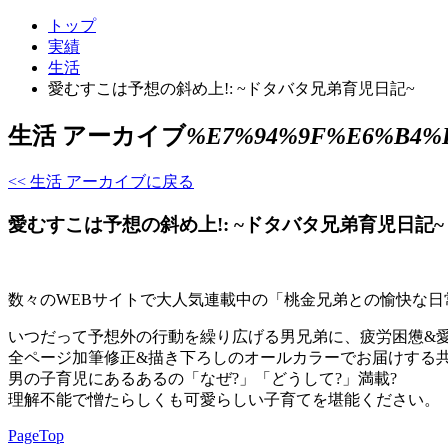
トップ
実績
生活
愛むすこは予想の斜め上!: ~ドタバタ兄弟育児日記~
生活 アーカイブ
%E7%94%9F%E6%B4%
<< 生活 アーカイブに戻る
愛むすこは予想の斜め上!: ~ドタバタ兄弟育児日記~
数々のWEBサイトで大人気連載中の「桃金兄弟との愉快な日
いつだって予想外の行動を繰り広げる男兄弟に、疲労困憊&
全ページ加筆修正&描き下ろしのオールカラーでお届けする
男の子育児にあるあるの「なぜ?」「どうして?」満載?
理解不能で憎たらしくも可愛らしい子育てを堪能ください。
PageTop