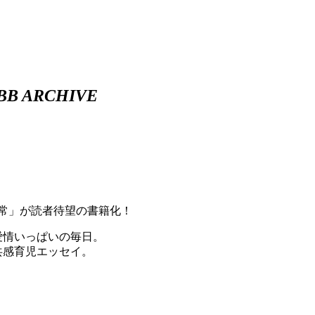
BB ARCHIVE
常」が読者待望の書籍化！
愛情いっぱいの毎日。
共感育児エッセイ。