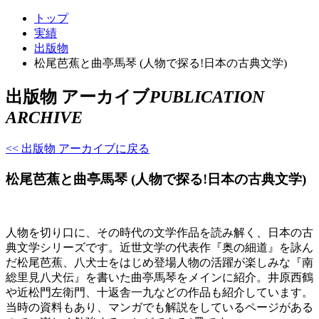
トップ
実績
出版物
松尾芭蕉と曲亭馬琴 (人物で探る!日本の古典文学)
出版物 アーカイブ
PUBLICATION
ARCHIVE
<< 出版物 アーカイブに戻る
松尾芭蕉と曲亭馬琴 (人物で探る!日本の古典文学)
人物を切り口に、その時代の文学作品を読み解く、日本の古
典文学シリーズです。近世文学の代表作『奥の細道』を詠ん
だ松尾芭蕉、八犬士をはじめ登場人物の活躍が楽しみな『南
総里見八犬伝』を書いた曲亭馬琴をメインに紹介。井原西鶴
や近松門左衛門、十返舎一九などの作品も紹介しています。
当時の資料もあり、マンガでも解説をしているページがある