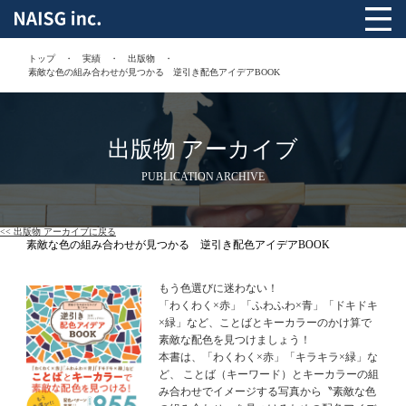
トップ
実績
出版物
素敵な色の組み合わせが見つかる 逆引き配色アイデアBOOK
出版物 アーカイブ
PUBLICATION ARCHIVE
<< 出版物 アーカイブに戻る
素敵な色の組み合わせが見つかる 逆引き配色アイデアBOOK
もう色選びに迷わない！
「わくわく×赤」「ふわふわ×青」「ドキドキ
×緑」など、ことばとキーカラーのかけ算で
素敵な配色を見つけましょう！
本書は、「わくわく×赤」「キラキラ×緑」な
ど、 ことば（キーワード）とキーカラーの組
み合わせでイメージする写真から〝素敵な色