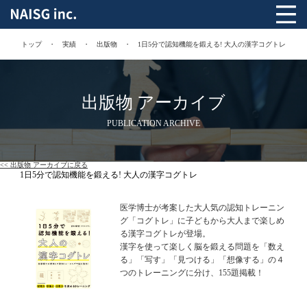
トップ
実績
出版物
1日5分で認知機能を鍛える! 大人の漢字コグトレ
出版物 アーカイブ
PUBLICATION ARCHIVE
<< 出版物 アーカイブに戻る
1日5分で認知機能を鍛える! 大人の漢字コグトレ
医学博士が考案した大人気の認知トレーニン
グ「コグトレ」に子どもから大人まで楽しめ
る漢字コグトレが登場。
漢字を使って楽しく脳を鍛える問題を「数え
る」「写す」「見つける」「想像する」の４
つのトレーニングに分け、155題掲載！