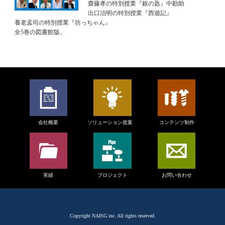
齋藤孝の特別授業『銀の匙』中勘助
出口治明の特別授業『西遊記』
養老孟司の特別授業『坊っちゃん』
全5巻の図書館版。
会社概要
ソリューション提案
コンテンツ制作
実績
プロジェクト
お問い合わせ
Copyright
NAISG inc.
All rights reserved.