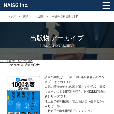
トップ
実績
出版物
100分de名著 読書の学校
出版物 アーカイブ
PUBLICATION ARCHIVE
<< 出版物 アーカイブに戻る
100分de名著 読書の学校
読書の学校は、「NHK100分de名著」のコン
セプトはそのままに、
人気の著者が自ら名著を選んで中学校・高校
に出向いて特別授業を行う、NHK出版独自の
新シリーズです。
池上彰の特別授業『君たちはどう生きるか』
吉野源三郎
中野京子の特別授業『シンデレラ』