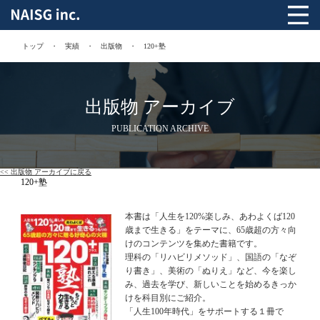
トップ
実績
出版物
120+塾
出版物 アーカイブ
PUBLICATION ARCHIVE
<< 出版物 アーカイブに戻る
120+塾
本書は「人生を120%楽しみ、あわよくば120
歳まで生きる」をテーマに、65歳超の方々向
けのコンテンツを集めた書籍です。
理科の「リハビリメソッド」、国語の「なぞ
り書き」、美術の「ぬりえ」など、今を楽し
み、過去を学び、新しいことを始めるきっか
けを科目別にご紹介。
「人生100年時代」をサポートする１冊で