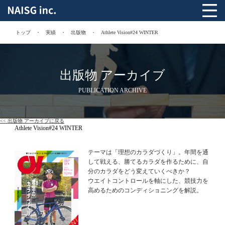
トップ
実績
出版物
Athlete Vision#24 WINTER
出版物 アーカイブ
PUBLICATION ARCHIVE
<< 出版物 アーカイブに戻る
Athlete Vision#24 WINTER
テーマは「理想のカラダづくり」。年間を通
して戦える、勝てるカラダを作るために、自
分のカラダをどう変えていくべきか？
ウエイトコントロール
を軸にした、競技力を
高めるためのコンディショニングを
解説。