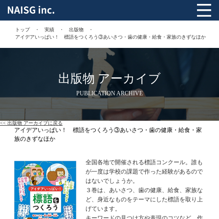
トップ
実績
出版物
アイデアいっぱい！ 標語をつくろう③あいさつ・歯の健康・給食・家族のきずなほか
出版物 アーカイブ
PUBLICATION ARCHIVE
<< 出版物 アーカイブに戻る
アイデアいっぱい！ 標語をつくろう③あいさつ・歯の健康・給食・家
族のきずなほか
全国各地で開催される標語コンクール。誰も
が一度は学校の課題で作った経験があるので
はないでしょうか。
３巻は、あいさつ、歯の健康、給食、家族な
ど、身近なものをテーマにした標語を取り上
げています。
キーワードの見つけ方や表現のコツなど、作