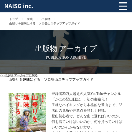
トップ
実績
出版物
山登りを趣味にする ソロ登山ステップアップガイド
出版物 アーカイブ
PUBLICATION ARCHIVE
<< 出版物 アーカイブに戻る
山登りを趣味にする ソロ登山ステップアップガイド
登録者25万人超えの人気YouTubeチャンネル
「かほの登山日記」、初の書籍化！
手軽なハイキングから本格的な登山まで、33
名山の見所や注意点を詳しく解説。
登山初心者で、どんな山に登ればいいのか、
何を着ていけばいいのか、何を持っていけば
いいのかわからない方や、