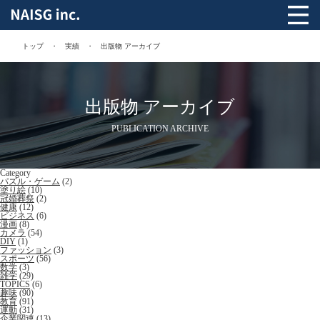
トップ
実績
出版物 アーカイブ
出版物 アーカイブ
PUBLICATION ARCHIVE
Category
パズル・ゲーム
(2)
塗り絵
(10)
冠婚葬祭
(2)
健康
(12)
ビジネス
(6)
漫画
(8)
カメラ
(54)
DIY
(1)
ファッション
(3)
スポーツ
(56)
数学
(3)
雑学
(29)
TOPICS
(6)
趣味
(90)
教育
(91)
運動
(31)
企業関連
(13)