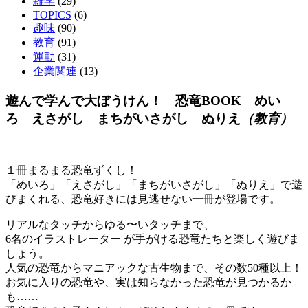
雑学
(29)
TOPICS
(6)
趣味
(90)
教育
(91)
運動
(31)
企業関連
(13)
遊んで学んで大ぼうけん！ 恐竜BOOK めい
ろ えさがし まちがいさがし ぬりえ
（教育）
１冊まるまる恐竜ずくし！
「めいろ」「えさがし」「まちがいさがし」「ぬりえ」で遊
びまくれる、恐竜好きには見逃せない一冊が登場です。
リアルなタッチからゆる〜いタッチまで、
6名のイラストレーター が手がける恐竜たちと楽しく遊びま
しょう。
人気の恐竜からマニアックな古生物まで、その数50種以上！
お気に入りの恐竜や、実は知らなかった恐竜が見つかるか
も……