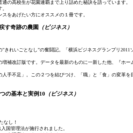
普通の高校生が花園連覇まで上り詰めた秘訣を語っています。
す。
ンスをあげたい方にオススメの１冊です。
戻す奇跡の農園
（ビジネス）
”きれいごとなし”の奮闘記。「横浜ビジネスグランプリ201
』の増補改訂版です。データを最新のものに一新した他、『ホ
の人手不足」。この２つを結びつけ、「職」と「食」の変革を
つの基本と実例10
（ビジネス）
たなし！
正出入国管理法が施行されました。