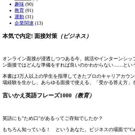
趣味
(90)
教育
(91)
運動
(31)
企業関連
(13)
本気で内定! 面接対策
（ビジネス）
オンライン面接が浸透しつつある今、就活やインターンシッ
ン面接ではどんな準備をすれば良いのかわからない……とい
本書は3万人以上の学生を指導してきたプロのキャリアカウ
場経験を生かし、あらゆる面接で使える、「受かる答え方」
言いかえ英語フレーズ1000
（教育）
英語にも”ため口”があるってご存知でしたか？
もちろん知っている！ というあなた。ビジネスの場面で”Ca