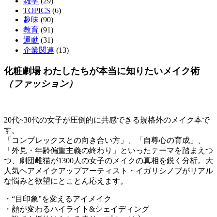
雑学
(29)
TOPICS
(6)
趣味
(90)
教育
(91)
運動
(31)
企業関連
(13)
化粧劇場 わたしたちが本当に知りたいメイク術
（ファッション）
20代~30代の女子が圧倒的に共感できる規格外のメイク本で
す。
「コンプレックスとの向き合い方」、「自尊心の育成」、
「外見・年齢偏重主義の終わり」といったテーマを踏まえつ
つ、劇団雌猫が1300人の女子のメイクの真相を鋭く分析。大
人気ヘアメイクアップアーティスト・イガリシノブがリアル
な悩みと欲望にとことん応えます。
・“目印象”を変えるアイメイク
・顔が変わるハイライト&シェイディング