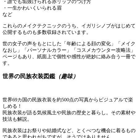
・誰でも垢抜けられる赤リップのつけ方
・一生かわいくいられる眉
など
これらのメイクテクニックのうち、イガリシノブがはじめて
公開するものも多数収録されています。
世の女子の声をもとにした「年齢による顔の変化」「メイク
なおし」「パーソナルカラー」「コスメカウンター攻略法」
ページもあり、紙面上で個性や感性が絶妙に絡み合う一冊で
す。
世界の民族衣装図鑑
（趣味）
世界69カ国の民族衣装を約500点の写真からビジュアルで楽
しめる！
民族衣装が語る気候風土や民族の歴史と暮らし。その素材や
技法も解説。
民族衣装はお祭りや結婚式など、とくべつな機会に着るもの
であると思われがちですが、そうではありません。