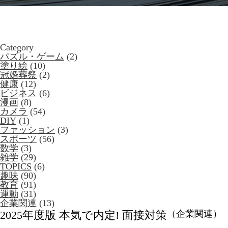
Category
パズル・ゲーム
(2)
塗り絵
(10)
冠婚葬祭
(2)
健康
(12)
ビジネス
(6)
漫画
(8)
カメラ
(54)
DIY
(1)
ファッション
(3)
スポーツ
(56)
数学
(3)
雑学
(29)
TOPICS
(6)
趣味
(90)
教育
(91)
運動
(31)
企業関連
(13)
2025年度版 本気で内定! 面接対策
（企業関連）