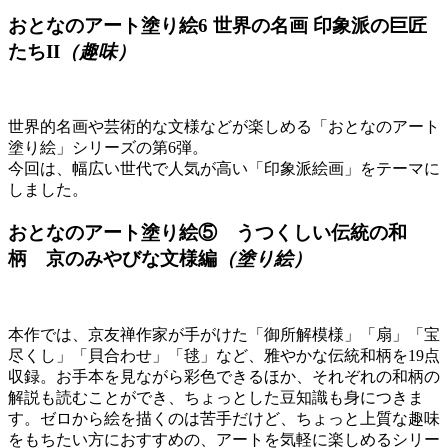
おとなのアート塗り絵6 世界の名画 印象派の巨匠
たちII
（趣味）
世界的名画や芸術的な文様などが楽しめる「おとなのアート
塗り絵」シリーズの第6弾。
今回は、幅広い世代で人気が高い「印象派絵画」をテーマに
しました。
おとなのアート塗り絵⑤ うつくしい伝統の和
柄 京のみやびな文様編
（塗り絵）
本作では、京友禅作家が手がけた「御所解模様」「扇」「宝
尽くし」「貝合わせ」「毬」など、雅やかな伝統和柄を19点
収録。お手本を見ながら彩色できるほか、それぞれの和柄の
解説も読むことができ、ちょっとした豆知識も身につきま
す。ゼロから絵を描くのは苦手だけど、ちょっと上質な趣味
をもちたい方におすすめの、アートを気軽に楽しめるシリー