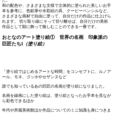
た。
和の配色や、さまざまな文様で立体的に塗られた美しいお手
本を参考に、色鉛筆や水彩絵の具、クーピーペンシルなど、
さまざまな画材で自由に塗って、自分だけの作品に仕上げら
れます。 切り取り線にそって切り離せば、自分だけの美術
作品として額に飾って愉しむことのできる一冊です。
おとなのアート塗り絵① 世界の名画 印象派の
巨匠たちI
（塗り絵）
「塗り絵ではじめるアートな時間」をコンセプトに、ルノア
ール、モネ、ゴッホやセザンヌなど
誰でも知っているあの巨匠の名画が塗り絵になりました。
名画を線画にした塗り絵は、塗り絵となったお手本を見なが
ら彩色できるほか
年代や所蔵美術館ほか作品についてのミニ知識も身につきま