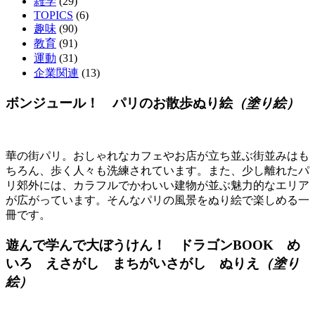
雑学
(29)
TOPICS
(6)
趣味
(90)
教育
(91)
運動
(31)
企業関連
(13)
ボンジュール！ パリのお散歩ぬり絵
（塗り絵）
華の街パリ。おしゃれなカフェやお店が立ち並ぶ街並みはも
ちろん、歩く人々も洗練されています。また、少し離れたパ
リ郊外には、カラフルでかわいい建物が並ぶ魅力的なエリア
が広がっています。そんなパリの風景をぬり絵で楽しめる一
冊です。
遊んで学んで大ぼうけん！ ドラゴンBOOK め
いろ えさがし まちがいさがし ぬりえ
（塗り
絵）