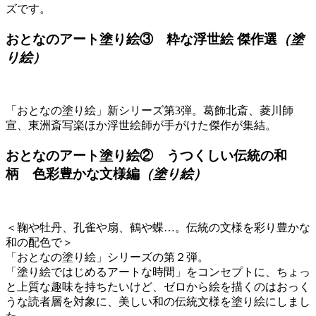
ズです。
おとなのアート塗り絵③ 粋な浮世絵 傑作選
（塗
り絵）
「おとなの塗り絵」新シリーズ第3弾。葛飾北斎、菱川師
宣、東洲斎写楽ほか浮世絵師が手がけた傑作が集結。
おとなのアート塗り絵② うつくしい伝統の和
柄 色彩豊かな文様編
（塗り絵）
＜鞠や牡丹、孔雀や扇、鶴や蝶…。伝統の文様を彩り豊かな
和の配色で＞
「おとなの塗り絵」シリーズの第２弾。
「塗り絵ではじめるアートな時間」をコンセプトに、ちょっ
と上質な趣味を持ちたいけど、ゼロから絵を描くのはおっく
うな読者層を対象に、美しい和の伝統文様を塗り絵にしまし