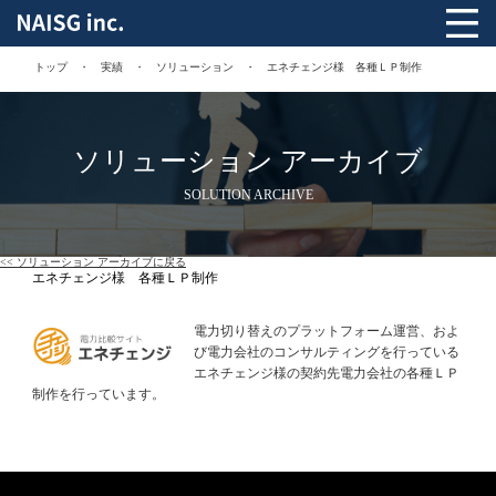
トップ
実績
ソリューション
エネチェンジ様 各種ＬＰ制作
ソリューション アーカイブ
SOLUTION ARCHIVE
<< ソリューション アーカイブに戻る
エネチェンジ様 各種ＬＰ制作
電力切り替えのプラットフォーム運営、およ
び電力会社のコンサルティングを行っている
エネチェンジ様の契約先電力会社の各種ＬＰ
制作を行っています。