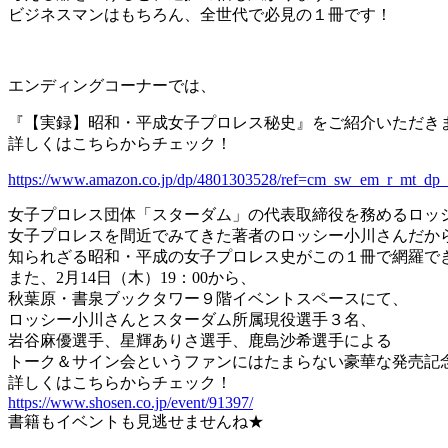
ビジネスマンはもちろん、全世代で必見の１冊です！
エンディングコーナーでは、
『【実録】昭和・平成女子プロレス秘史』をご紹介いただき
詳しくはこちらからチェック！
https://www.amazon.co.jp/dp/4801303528/ref=cm_sw_em_r_m
女子プロレス団体「スターダム」の代表取締役を務めるロッ
女子プロレスを間近でみてきた著者のロッシー小川さんだか
知られざる昭和・平成の女子プロレス史がこの１冊で網羅で
また、2月14日（木）19：00から、
秋葉原・書泉ブックタワー９階イベントスペースにて、
ロッシー小川さんとスターダム所属現役選手３名、
岩谷麻優選手、星輝ありさ選手、鹿島沙希選手による
トーク＆サイン会というファンにはたまらない豪華な発売記
詳しくはこちらからチェック！
https://www.shosen.co.jp/event/91397/
書籍もイベントも見逃せませんね★