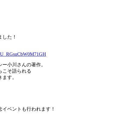
ました！
t_dp_U_RGsuCbW0M71GH
シー小川さんの著作。
らこそ語られる
きます。
念イベントも行われます！