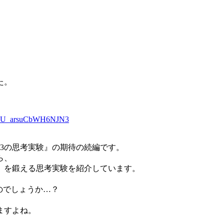
た。
dp_U_arsuCbWH6NJN3
33の思考実験』の期待の続編です。
ら、
」を鍛える思考実験を紹介しています。
のでしょうか…？
ますよね。