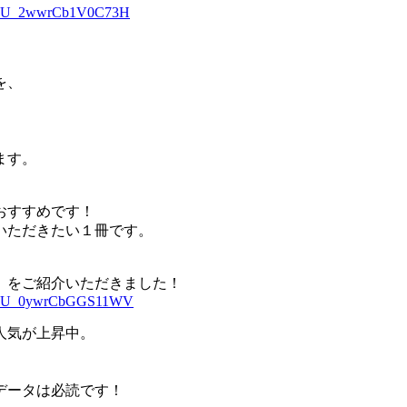
_dp_U_2wwrCb1V0C73H
を、
ます。
おすすめです！
いただきたい１冊です。
上』をご紹介いただきました！
_dp_U_0ywrCbGGS11WV
人気が上昇中。
。
データは必読です！