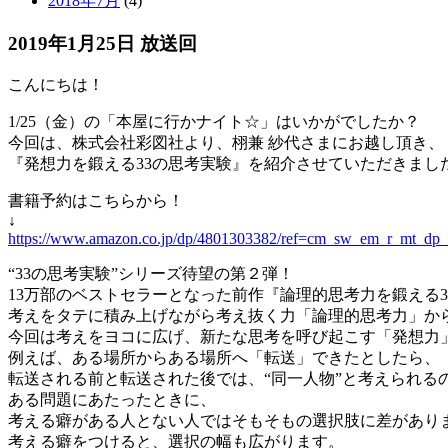
2018年7月
(4)
2019年1月25日 放送回
こんにちは！
1/25（金）の「本屋に行かナイト☆」はいかがでしたか？
今回は、株式会社彩図社より、栩兼 紗代さまにお越し頂き、
『発想力を鍛える33の思考実験』を紹介させていただきまし
書籍予約はこちらから！
↓
https://www.amazon.co.jp/dp/4801303382/ref=cm_sw_em_r_mt_
“33の思考実験”シリーズ待望の第２弾！
13万部のベストセラーとなった前作『論理的思考力を鍛える
考えをタテに積み上げながら考え抜く力「論理的思考力」か
今回は考えをヨコに広げ、新たな思考を呼び起こす「発想力
例えば、ある場所からある場所へ「転送」できたとしたら、
転送される前と転送された後では、“同一人物”と考えられる
ある問題にあたったときに、
考える癖がある人とない人ではそもそもの選択肢に差があり
考える癖をつけると、選択の幅も広がります。