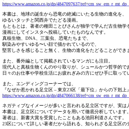
https://www.amazon.co.jp/dp/4847097637/ref=cm_sw_em_r_mt
本書は、地球の誕生から恐竜の絶滅にいたる生物の進化を、
ゆるいタッチと関西弁でたどる漫画。
もともとは、著者の種田ことびさんが独学で学んだ古生物学
漫画にしてインスタへ投稿していたものなんです。
真核生物、DNA、三葉虫、恐竜たちまで、
馴染みやすいゆる〜い顔で描かれているので、
堅苦しさを感じること無く、生物の進化をたどることができ
また、番外編として掲載されているマンガにも注目。
現代人と真核生物くんのやり取りが、シュールかつ哲学的で
日々のお仕事や学校生活にお疲れぎみの方にぜひ手に取って
また、エンディングコーナーでは、
『なぜか惹かれる足立区 – 東京23区「最下位」からの下剋
https://www.amazon.co.jp/dp/4847066138/ref=cm_sw_em_r_mt
ネガティブなイメージが多いと言われる足立区ですが、実は
本書は、足立区についてデータを用いて徹底分析しています
著者は、新書大賞を受賞したこともある池田利道さんです。
23区について詳しい著者だから語れる、知られざる足立区の