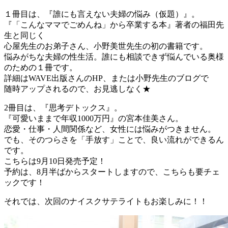
１冊目は、『誰にも言えない夫婦の悩み（仮題）』。
『「こんなママでごめんね」から卒業する本』著者の福田先
生と同じく
心屋先生のお弟子さん、小野美世先生の初の書籍です。
悩みがちな夫婦の性生活。誰にも相談できず悩んでいる奥様
のための１冊です。
詳細はWAVE出版さんのHP、または小野先生のブログで
随時アップされるので、お見逃しなく★
2冊目は、『思考デトックス』。
『可愛いままで年収1000万円』の宮本佳美さん。
恋愛・仕事・人間関係など、女性には悩みがつきません。
でも、そのつらさを「手放す」ことで、良い流れができるん
です。
こちらは9月10日発売予定！
予約は、8月半ばからスタートしますので、こちらも要チェ
ックです！
それでは、次回のナイスクサテライトもお楽しみに！！