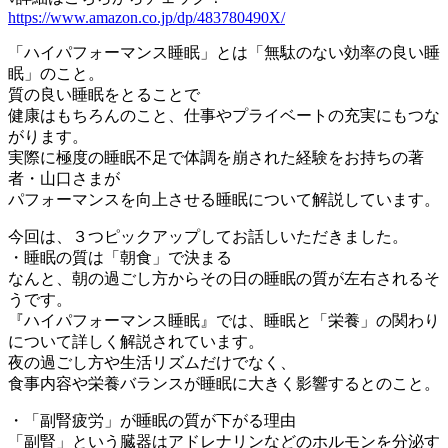
https://www.amazon.co.jp/dp/483780490X/
「ハイパフォーマンス睡眠」とは「無駄のない効率の良い睡
眠」のこと。
質の良い睡眠をとることで
健康はもちろんのこと、仕事やプライベートの充実にもつな
がります。
実際に極度の睡眠不足で体調を崩された経験をお持ちの著
者・山口さまが
パフォーマンスを向上させる睡眠について解説しています。
今回は、３つピックアップしてお話しいただきました。
・睡眠の質は「朝食」で決まる
なんと、朝の過ごし方からその日の睡眠の質が左右されるそ
うです。
『ハイパフォーマンス睡眠』では、睡眠と「栄養」の関わり
について詳しく解説されています。
夜の過ごし方や生活リズムだけでなく、
食事内容や栄養バランスが睡眠に大きく影響するとのこと。
・「副腎疲労」が睡眠の質が下がる理由
「副腎」という臓器はアドレナリンなどのホルモンを分泌す