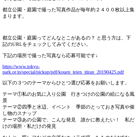
都立公園・庭園で撮った写真作品が毎年約２４００枚以上集
まります。
都立公園・庭園ってどんなとこがあるの？ と思う方は、下
記のURLをチェックしてみてください。
下記の場所で撮った写真なら応募可能です↓
https://www.tokyo-
park.or.jp/special/pickup/pdf/kouen_teien_itiran_20190425.pdf
以下の３つのテーマからひとつ選び応募をお願いします。
テーマ①私のお気に入り公園 行きつけの公園の絵になる風
景
テーマ②四季と水辺、イベント 季節のとっておき写真や催
し物のスナップ
テーマ③あの公園で、こんな発見 誰かに教えたい！ 私だ
けの場所・私だけの発見