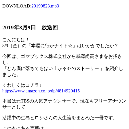
DOWNLOAD:
20190823
.mp3
2019年8月9日 放送回
こんにちは！
8/9（金）の「本屋に行かナイト☆」はいかがでしたか？
今回は、ゴマブックス株式会社から鵜澤尚高さまをお招き
し、
『どん底に落ちてもはい上がる37のストーリー 』を紹介し
ました。
くわしくはコチラ↓
https://www.amazon.co.jp/dp/4814920415
本書は元TBSの人気アナウンサーで、現在もフリーアナウン
サーとして
活躍中の生島ヒロシさんの人生論をまとめた一冊です。
この本にある言葉は、