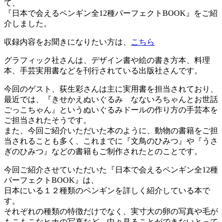
て、
『日本で会えるペンギン全12種パーフェクトBOOK』をご紹
介しました。
収録内容をお聞きになりたい方は、
こちら
グラフィック社さんは、デザイン書や絵の書き方本、料理
本、手芸実用書などを刊行されている出版社さんです。
今回のゲスト、荻生彩さんは主に実用書を担当されており、
最近では、『きせかえぬいぐるみ なないろちゃんとお世話
ごっこちゃん』というぬいぐるみドールの作り方の手芸本を
ご担当されたそうです。
また、今回ご紹介いただいた本のように、動物の書籍をご担
当されることも多く、これまでに『文鳥のひみつ』や『うさ
ぎのひみつ』などの書籍もご制作されたとのことです。
今回ご紹介させていただいた『日本で会えるペンギン全12種
パーフェクトBOOK』は、
日本にいる１２種類のペンギンを詳しく紹介している本で
す。
それぞれの種類の特徴だけでなく、実寸大の卵の写真や毛が
もこもこなヒナの写真など、中々見ることができないとって