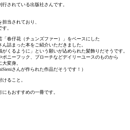
刊行されている出版社さんです。
。
を担当されており、
です。
芸「春仔花（チュンズファー）」をベースにした
さん詰まった本をご紹介いただきました。
福がくるように」という願いが込められた髪飾りだそうです。
リングやポニーフック、ブローチなどデイリーユースのものから
に大変身。
Sieniさんが作られた作品だそうです！）
付けること。
方にもおすすめの一冊です。