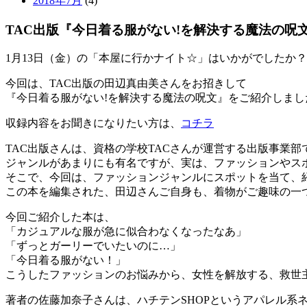
2018年7月
(4)
TAC出版『今日着る服がない!を解決する魔法の呪
1月13日（金）の「本屋に行かナイト☆」はいかがでしたか？
今回は、TAC出版の田辺真由美さんをお招きして
『今日着る服がない!を解決する魔法の呪文』をご紹介しまし
収録内容をお聞きになりたい方は、
コチラ
TAC出版さんは、資格の学校TACさんが運営する出版事業
ジャンルがあまりにも有名ですが、実は、ファッションやス
そこで、今回は、ファッションジャンルにスポットを当て、
この本を編集された、田辺さんご自身も、着物がご趣味の一
今回ご紹介した本は、
「カジュアルな服が急に似合わなくなったなあ」
「ずっとガーリーでいたいのに…」
「今日着る服がない！」
こうしたファッションのお悩みから、女性を解放する、救世
著者の佐藤加奈子さんは、ハチテンSHOPというアパレル系