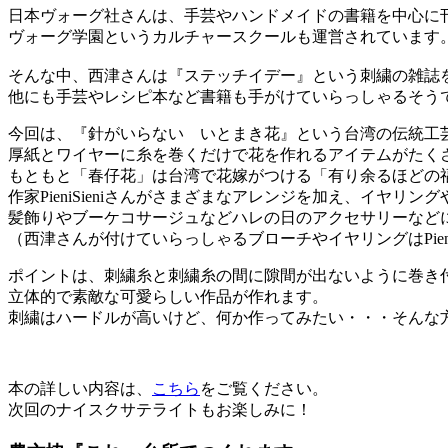
日本ヴォーグ社さんは、手芸やハンドメイドの書籍を中心に
ヴォーグ学園というカルチャースクールも運営されています
そんな中、西津さんは『ステッチイデー』という刺繍の雑誌
他にも手芸やレシピ本など書籍も手がけていらっしゃるそう
今回は、『針がいらない いとまき花』という台湾の伝統工
厚紙とワイヤーに糸を巻くだけで花を作れるアイテムがたく
もともと「春仔花」は台湾で花嫁がつける「有り余るほどの
作家PieniSieniさんがさまざまなアレンジを加え、イヤ
髪飾りやブーケコサージュなどハレの日のアクセサリーなど
（西津さんが付けていらっしゃるブローチやイヤリングはPieni
ポイントは、刺繍糸と刺繍糸の間に隙間が出ないように巻き
立体的で素敵な可愛らしい作品が作れます。
刺繍はハードルが高いけど、何か作ってみたい・・・そんな
本の詳しい内容は、
こちら
をご覧ください。
次回のナイスクサテライトもお楽しみに！