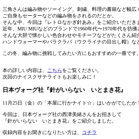
三角さんは編み物やソーイング、刺繍、料理の書籍など幅広
ご自身もセーターなどの編み物をされるのだとか。
そんな中、今回は『レトロなかぎ針あみ』をご紹介いただき
近年、MIU MIUなどのブランドで1960年代〜1970年代
そんな大胆で懐かしい色合わせやモチーフなどがたくさん紹
ハンドウォーマーやバラクラバ（ウクライナの目出し帽）な
この冬、編み物に挑戦してみたい方にもおすすめの一冊です
本の詳しい内容は、
こちら
をご覧ください。
次回のナイスクサテライトもお楽しみに！
日本ヴォーグ社『針がいらない いとまき花』
11月25日（金）の「本屋に行かナイト☆」はいかがでしたか
今回は、日本ヴォーグ社の西津美緒さんをお招きして
『針がいらない いとまき花』をご紹介しました。
収録内容をお聞きになりたい方は、
コチラ