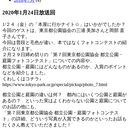
2018年7月
(4)
2020年1月24日放送回
1/２４（金）の「本屋に行かナイト☆」はいかがでしたか？
今回のゲストは、東京都公園協会の三浦 美加さんと岡部 直
子さんです。
今回は普段と毛色が違い、本ではなくフォトコンテストの紹
介になります。
２月２９日締め切りの「第７回東京都公園協会 都立公園・
庭園フォトコンテスト」についての内容や、
都立公園・庭園にはどんなものがあるのか、入賞のポイント
などを紹介しました。
くわしくはコチラ↓
https://www.tokyo-park.or.jp/special/pickup/photo_7.html
都立公園と庭園の違いは何？ 都内にはいくつ公園と庭園が
あるの？ といった実はよくわからない公園と庭園について
のお話の他にも、
「第７回東京都公園協会 都立公園・庭園フォトコンテス
ト」の詳細、どういう写真が入賞できるのかといったお話も
たくさん教えていただきました！