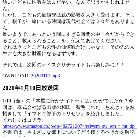
幼いこどもに性教育はまだ早い、なんて思うかもしれませ
ん。
しかし、こどもの価値観は親の影響を大きく受けます。そし
て、親子が一緒にいる時間は現代社会では２０年もありませ
ん。
長いようで、あっという間にすぎる時間の中「今だからでき
ること、教えられること」を、伝えてあげてください。
それはきっとこどもの性の価値観だけじゃなく、その先の人
生にも大きな財産になるはずです。
それでは、次回のナイスクサテライトもお楽しみに！！
OWNLOAD:
20200117
.mp3
2020年1月10日放送回
1/10（金）の「本屋に行かナイト☆」はいかがでしたか？今
回は、株式会社ぱる出版の和田 智明（わだ ちあき）をお
招きして『イマドキ部下のトリセツ』を紹介しました。
くわしくはコチラ↓
https://www.amazon.co.jp/dp/4827212074/ref=cm_sw_em_r_mt_
本書では、さまざまな部下についてどう接するべきかを解説