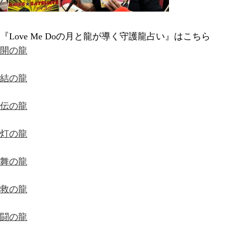
『Love Me Doの月と龍が導く守護龍占い』はこちら
開の龍
結の龍
伝の龍
灯の龍
舞の龍
救の龍
闘の龍