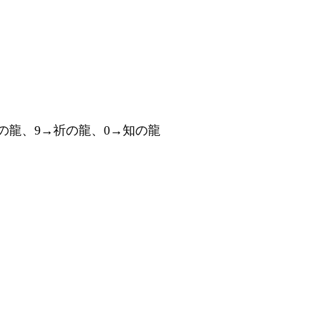
の龍、9→祈の龍、0→知の龍