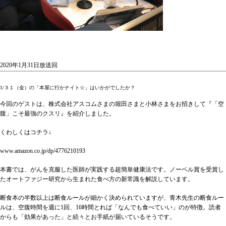
2020年1月31日放送回
1/３１（金）の「本屋に行かナイト☆」はいかがでしたか？
今回のゲストは、株式会社アスコムさまの堀田さまと小林さまをお招きして『「空
腹」こそ最強のクスリ』を紹介しました。
くわしくはコチラ↓
www.amazon.co.jp/dp/4776210193
本書では、がんを克服した医師が実践する超簡単健康法です。ノーベル賞を受賞し
たオートファジー研究から生まれた食べ方の新常識を解説しています。
断食本の半数以上は断食ルールが細かく決められていますが、青木先生の断食ルー
ルは、空腹時間を週に1回、16時間とれば「なんでも食べていい」のが特徴。読者
からも「効果があった」と続々とお手紙が届いているそうです。