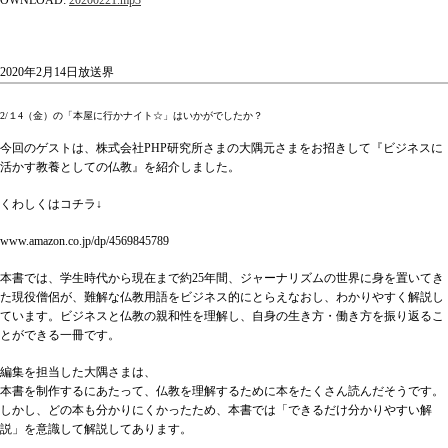
2020年2月14日放送界
2/１4（金）の「本屋に行かナイト☆」はいかがでしたか？
今回のゲストは、株式会社PHP研究所さまの大隅元さまをお招きして『ビジネスに
活かす教養としての仏教』を紹介しました。
くわしくはコチラ↓
www.amazon.co.jp/dp/4569845789
本書では、学生時代から現在まで約25年間、ジャーナリズムの世界に身を置いてき
た現役僧侶が、難解な仏教用語をビジネス的にとらえなおし、わかりやすく解説し
ています。ビジネスと仏教の親和性を理解し、自身の生き方・働き方を振り返るこ
とができる一冊です。
編集を担当した大隅さまは、
本書を制作するにあたって、仏教を理解するために本をたくさん読んだそうです。
しかし、どの本も分かりにくかったため、本書では「できるだけ分かりやすい解
説」を意識して解説してあります。