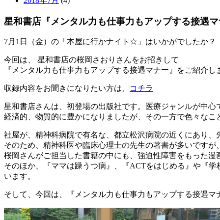
2018年7月
(4)
星和書店『メンタル力も仕事力もアップする接遇マ
7月1日（金）の「本屋に行かナイト☆」はいかがでしたか？
今回は、 星和書店の桜岡さおりさんをお招きして
『メンタル力も仕事力もアップする接遇マナー』をご紹介し
収録内容をお聞きになりたい方は、
コチラ
星和書店さんは、初登場の出版社です。医療ジャンルが中心
経済的、物質的に豊かになりましたが、その一方で色々なこ
社屋が、精神科病院で有名な、都立松沢病院の近くにあり、
そのため、精神科医や臨床心理士の先生の著書が多いですが
桜岡さんがご担当した書籍の中にも、強迫性障害をもった漫
そのほか、『ママは躁うつ病』、『ACTをはじめる』や『
います。
そして、今回は、『メンタル力も仕事力もアップする接遇マ