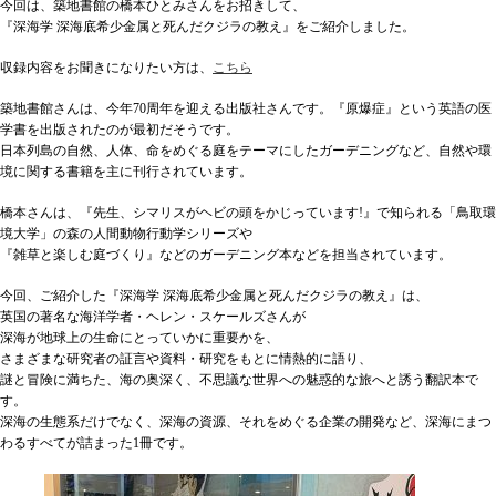
今回は、築地書館の橋本ひとみさんをお招きして、
『深海学 深海底希少金属と死んだクジラの教え』をご紹介しました。
収録内容をお聞きになりたい方は、
こちら
築地書館さんは、今年70周年を迎える出版社さんです。『原爆症』という英語の医
学書を出版されたのが最初だそうです。
日本列島の自然、人体、命をめぐる庭をテーマにしたガーデニングなど、自然や環
境に関する書籍を主に刊行されています。
橋本さんは、『先生、シマリスがヘビの頭をかじっています!』で知られる「鳥取環
境大学」の森の人間動物行動学シリーズや
『雑草と楽しむ庭づくり』などのガーデニング本などを担当されています。
今回、ご紹介した『深海学 深海底希少金属と死んだクジラの教え』は、
英国の著名な海洋学者・ヘレン・スケールズさんが
深海が地球上の生命にとっていかに重要かを、
さまざまな研究者の証言や資料・研究をもとに情熱的に語り、
謎と冒険に満ちた、海の奥深く、不思議な世界への魅惑的な旅へと誘う翻訳本で
す。
深海の生態系だけでなく、深海の資源、それをめぐる企業の開発など、深海にまつ
わるすべてが詰まった1冊です。