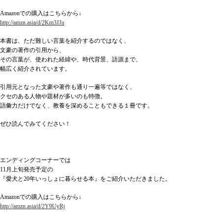
Amazonでの購入はこちらから↓
http://amzn.asia/d/2Km3JJu
本書は、ただ難しい言葉を紹介するのではなく、
文豪の著作の引用から、
その言葉が、使われた経緯や、時代背景、語源まで、
幅広く紹介されています。
引用元となった文豪や著作も通り一遍等ではなく、
クセのある人物や題材が多いのも特徴。
語彙力だけでなく、教養を深めることもできる１冊です。
ぜひ読んでみてください！
エンディングコーナーでは
11月上旬発売予定の
『愛犬と20年いっしょに暮らせる本』をご紹介いただきました。
Amazonでの購入はこちらから↓
http://amzn.asia/d/2Y9UyRj