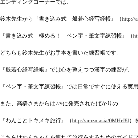
エンディングコーナーでは、
鈴木先生から『書き込み式 般若心経写経帳』（
http:/
『書き込み式 極める！ ペン字・筆文字練習帳』（
ht
どちらも鈴木先生がお手本を書いた練習帳です。
『般若心経写経帳』では心を整えつつ漢字の練習が、
『ペン字・筆文字練習帳』では日常ですぐに使える実
また、高橋さまからは7/9に発売されたばかりの
『わんことトキメキ旅行』（
http://amzn.asia/0MHrJ8l
）
こちらはわんちゃんを連れて旅行をするためのガイド