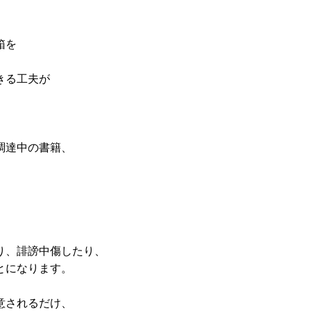
箱を
きる工夫が
調達中の書籍、
り、誹謗中傷したり、
とになります。
。
意されるだけ、