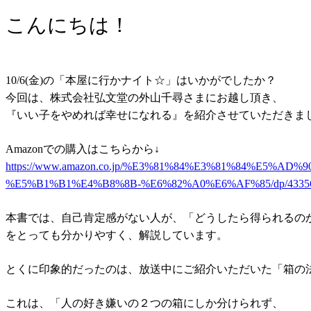
こんにちは！
10/6(金)の「本屋に行かナイト☆」はいかがでしたか？
今回は、株式会社弘文堂の外山千尋さまにお越し頂き、
『いい子をやめれば幸せになれる』を紹介させていただきま
Amazonでの購入はこちらから↓
https://www.amazon.co.jp/%E3%81%84%E3%81%84%E
%E5%B1%B1%E4%B8%8B-%E6%82%A0%E6%AF%85/dp/43356
本書では、自己肯定感がない人が、「どうしたら得られるの
をとっても分かりやすく、解説しています。
とくに印象的だったのは、放送中にご紹介いただいた「箱の
これは、「人の好き嫌いの２つの箱にしか分けられず、