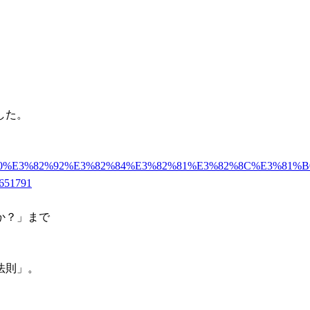
した。
5%AD%90%E3%82%92%E3%82%84%E3%82%81%E3%82%8C%E3%
51791
か？」まで
法則」。