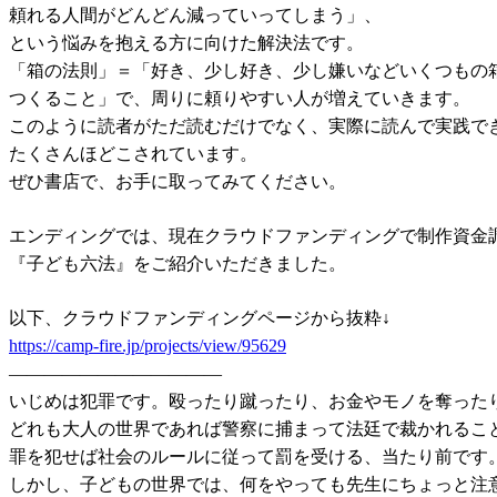
頼れる人間がどんどん減っていってしまう」、
という悩みを抱える方に向けた解決法です。
「箱の法則」＝「好き、少し好き、少し嫌いなどいくつもの
つくること」で、周りに頼りやすい人が増えていきます。
このように読者がただ読むだけでなく、実際に読んで実践で
たくさんほどこされています。
ぜひ書店で、お手に取ってみてください。
エンディングでは、現在クラウドファンディングで制作資金
『子ども六法』をご紹介いただきました。
以下、クラウドファンディングページから抜粋↓
https://camp-fire.jp/projects/view/95629
————————————
いじめは犯罪です。殴ったり蹴ったり、お金やモノを奪った
どれも大人の世界であれば警察に捕まって法廷で裁かれるこ
罪を犯せば社会のルールに従って罰を受ける、当たり前です
しかし、子どもの世界では、何をやっても先生にちょっと注