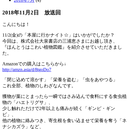
2018年7月
(4)
2018年11月2日 放送回
こんにちは！
11/2(金)の「本屋に行かナイト☆」はいかがでしたか？
今回は、株式会社大泉書店の三浦恵さまにお越し頂き、
『ほんとうはこわい植物図鑑』を紹介させていただきまし
た。
Amazonでの購入はこちらから↓
http://amzn.asia/d/8tgoDo7
「閉じ込めて溶かす」「栄養を盗む」「虫をあやつる」
これ全部、植物のしわざなんです。
獲物が葉にとまったら一瞬ではさみ込んで食料にする食虫植
物の「ハエトリグサ」、
少し触れただけで2年以上も痛みが続く「ギンピ・ギン
ピ」、
他の植物に絡みつき、寄生根を食い込ませて栄養を奪う「ネ
ナシカズラ」など、